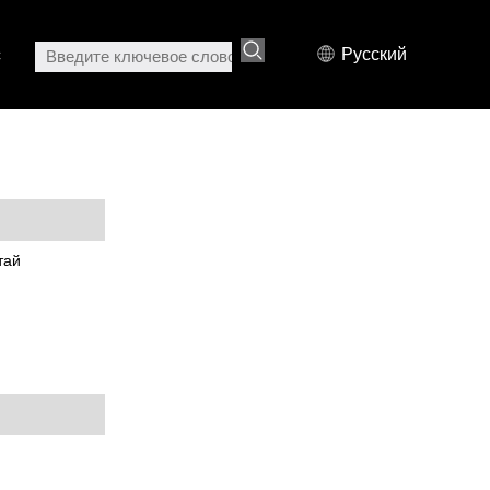
с
Русский
тай