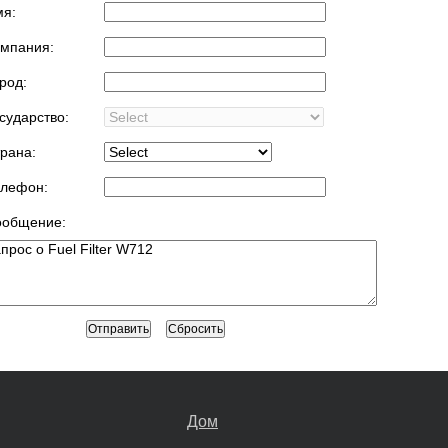
я:
мпания:
род:
сударство:
рана:
лефон:
ообщение:
Дом