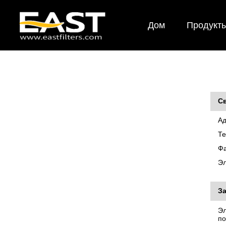
Дом
Продукт
Св
Ад
Те
Фа
Эл
За
Эл
по