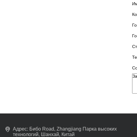
Им
Ко
Го
Го
Ст
Те
С
Адрес: Бибо Road, Zhangjiang Парка высоких
технологий, Шанхай, Китай