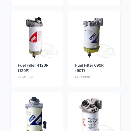
Fuel Filter 4120R
Fuel Filter 690R
(120P)
(90T)
EF-41039
EF-41038