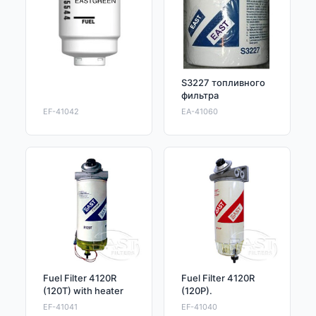
S3227 топливного
фильтра
EF-41042
EA-41060
Fuel Filter 4120R
Fuel Filter 4120R
(120T) with heater
(120P).
EF-41041
EF-41040