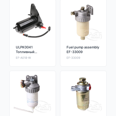
ULPK0041
Fuel pump assembly
Топливный
EF-33009
подъемный насос
EF-A018-W
EF-33009