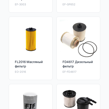
топливный фильтр
EF-3003
EF-GF652
FL2016 Масляный
FD4617 Дизельный
фильтр
фильтр
EO-2016
EF-FD4617